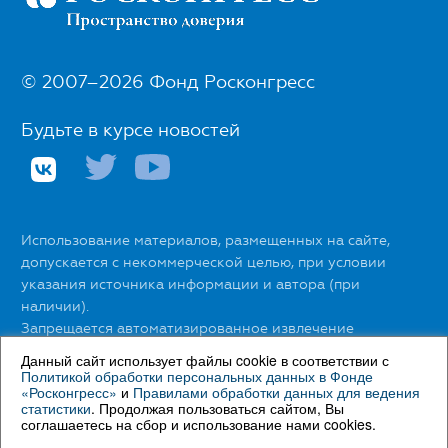
© 2007–2026 Фонд Росконгресс
Будьте в курсе новостей
Использование материалов, размещенных на сайте,
допускается с некоммерческой целью, при условии
указания источника информации и автора (при
наличии).
Запрещается автоматизированное извлечение
размещенной информации любыми сервисами без
Данный сайт использует файлы cookie в соответствии с
официального разрешения Фонда Росконгресс.
Политикой обработки персональных данных в Фонде
«Росконгресс»
и
Правилами обработки данных для ведения
статистики
. Продолжая пользоваться сайтом, Вы
С правилами использования материалов сайта можно
соглашаетесь на сбор и использование нами cookies.
ознакомиться
здесь
.