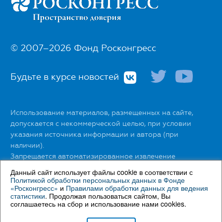
© 2007–2026 Фонд Росконгресс
Будьте в курсе новостей
Использование материалов, размещенных на сайте,
допускается с некоммерческой целью, при условии
указания источника информации и автора (при
наличии).
Запрещается автоматизированное извлечение
размещенной информации любыми сервисами без
Данный сайт использует файлы cookie в соответствии с
официального разрешения Фонда Росконгресс.
Политикой обработки персональных данных в Фонде
«Росконгресс»
и
Правилами обработки данных для ведения
статистики
. Продолжая пользоваться сайтом, Вы
С правилами использования материалов сайта можно
соглашаетесь на сбор и использование нами cookies.
ознакомиться
здесь
.