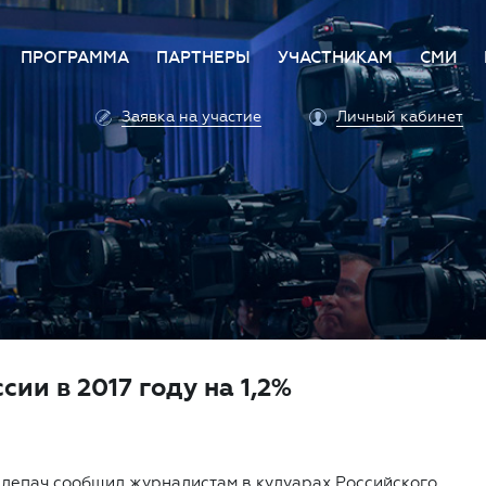
ПРОГРАММА
ПАРТНЕРЫ
УЧАСТНИКАМ
СМИ
е
Деловая программа
Стать партнером
Преимущества участи
Аккр
Заявка на участие
Личный кабинет
ет
Архитектура программы
Партнеры
Условия участия
Прав
а Форума
Оплата участия
Поли
 ответ
Единый личный кабин
Прес
Аккредитация личног
Конт
автомобиля
Профилактика COVID-
ии в 2017 году на 1,2%
лепач сообщил журналистам в кулуарах Российского