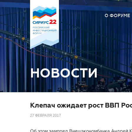
О ФОРУМЕ
О Форум
Оргкомит
Площадк
Вопрос –
НОВОСТИ
Клепач ожидает рост ВВП Росс
27 ФЕВРАЛЯ 2017
Об этом зампред Внешэкономбанка Андрей К