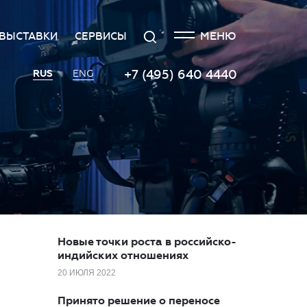
ЗАКРЫТЬ
Поиск
МЕНЮ
ВЫСТАВКИ
СЕРВИСЫ
я
едитация СМИ
Выставка Российского
Транспорт
+7 (495) 640 4440
RUS
ENG
инвестиционного форума
ила аккредитации СМИ
Кейтеринговые услуги
Экспоненты 2022
тика упоминаний
Организация и проведение
Территория инноваций
пресс-мероприятий
ет
с-центр
Площадка «ВиноГрад»
Протокольно-
о
актная информация
организационное
Пространство «Здоровое
сопровождение
общество»
19
Заказ фото- и видеосъемки
Инвестхаб «Инвестируй в
Россию»
Гостиная губернаторов
Roscongress Club
Новые точки роста в российско-
индийских отношениях
20 ИЮЛЯ 2022
Принято решение о переносе