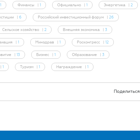
1
Финансы
|
1
Официально
|
1
Энергетика
|
2
естиции
|
6
Российский инвестиционный форум
|
26
Сельское хозяйство
|
2
Внешняя экономика
|
3
виация
|
1
Минздрав
|
1
Росконгресс
|
12
звитие
|
13
Бизнес
|
1
Образование
|
3
|
1
Туризм
|
1
Награждение
|
1
Поделиться