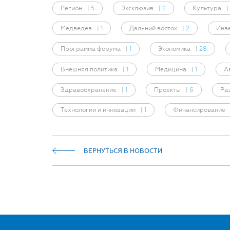
Регион
|
5
Эксклюзив
|
2
Культура
|
Медведев
|
1
Дальний восток
|
2
Инв
Программа форума
|
1
Экономика
|
28
Внешняя политика
|
1
Медицина
|
1
А
Здравоохранение
|
1
Проекты
|
6
Ра
Технологии и инновации
|
1
Финансирование
ВЕРНУТЬСЯ В НОВОСТИ