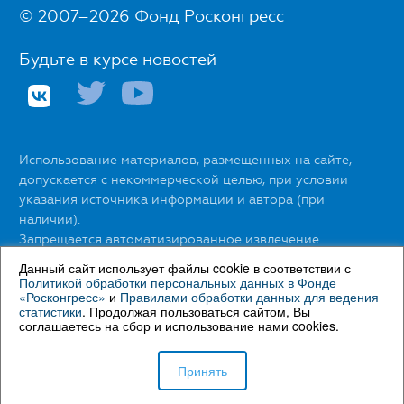
© 2007–2026 Фонд Росконгресс
Будьте в курсе новостей
Использование материалов, размещенных на сайте,
допускается с некоммерческой целью, при условии
указания источника информации и автора (при
наличии).
Запрещается автоматизированное извлечение
размещенной информации любыми сервисами без
Данный сайт использует файлы cookie в соответствии с
официального разрешения Фонда Росконгресс.
Политикой обработки персональных данных в Фонде
«Росконгресс»
и
Правилами обработки данных для ведения
статистики
. Продолжая пользоваться сайтом, Вы
С правилами использования материалов сайта можно
соглашаетесь на сбор и использование нами cookies.
ознакомиться
здесь
.
С Политикой обработки персональных данных в Фонде
Принять
«Росконгресс» можно ознакомиться
здесь
.