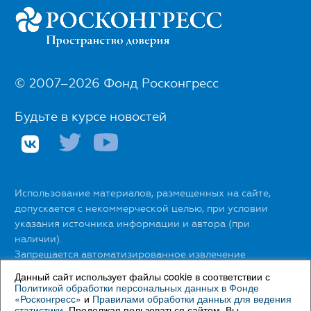
© 2007–2026 Фонд Росконгресс
Будьте в курсе новостей
Использование материалов, размещенных на сайте,
допускается с некоммерческой целью, при условии
указания источника информации и автора (при
наличии).
Запрещается автоматизированное извлечение
размещенной информации любыми сервисами без
Данный сайт использует файлы cookie в соответствии с
официального разрешения Фонда Росконгресс.
Политикой обработки персональных данных в Фонде
«Росконгресс»
и
Правилами обработки данных для ведения
статистики
. Продолжая пользоваться сайтом, Вы
С правилами использования материалов сайта можно