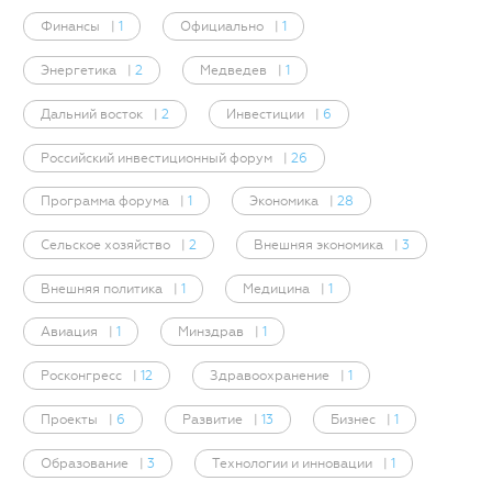
Финансы
|
1
Официально
|
1
Энергетика
|
2
Медведев
|
1
Дальний восток
|
2
Инвестиции
|
6
Российский инвестиционный форум
|
26
Программа форума
|
1
Экономика
|
28
Сельское хозяйство
|
2
Внешняя экономика
|
3
Внешняя политика
|
1
Медицина
|
1
Авиация
|
1
Минздрав
|
1
Росконгресс
|
12
Здравоохранение
|
1
Проекты
|
6
Развитие
|
13
Бизнес
|
1
Образование
|
3
Технологии и инновации
|
1