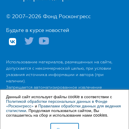
© 2007–2026 Фонд Росконгресс
Будьте в курсе новостей
Использование материалов, размещенных на сайте,
допускается с некоммерческой целью, при условии
указания источника информации и автора (при
наличии).
Запрещается автоматизированное извлечение
размещенной информации любыми сервисами без
Данный сайт использует файлы cookie в соответствии с
официального разрешения Фонда Росконгресс.
Политикой обработки персональных данных в Фонде
«Росконгресс»
и
Правилами обработки данных для ведения
статистики
. Продолжая пользоваться сайтом, Вы
С правилами использования материалов сайта можно
соглашаетесь на сбор и использование нами cookies.
ознакомиться
здесь
.
С Политикой обработки персональных данных в Фонде