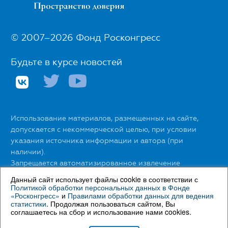
© 2007–2026 Фонд Росконгресс
Будьте в курсе новостей
Использование материалов, размещенных на сайте,
допускается с некоммерческой целью, при условии
указания источника информации и автора (при
наличии).
Запрещается автоматизированное извлечение
размещенной информации любыми сервисами без
Данный сайт использует файлы cookie в соответствии с
официального разрешения Фонда Росконгресс.
Политикой обработки персональных данных в Фонде
«Росконгресс»
и
Правилами обработки данных для ведения
статистики
. Продолжая пользоваться сайтом, Вы
С правилами использования материалов сайта можно
соглашаетесь на сбор и использование нами cookies.
ознакомиться
здесь
.