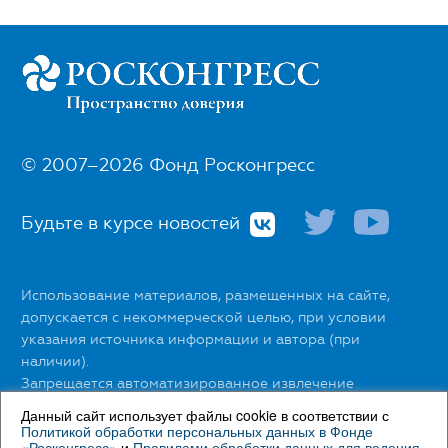
© 2007–2026 Фонд Росконгресс
Будьте в курсе новостей
Использование материалов, размещенных на сайте,
допускается с некоммерческой целью, при условии
указания источника информации и автора (при
наличии).
Запрещается автоматизированное извлечение
размещенной информации любыми сервисами без
Данный сайт использует файлы cookie в соответствии с
официального разрешения Фонда Росконгресс.
Политикой обработки персональных данных в Фонде
«Росконгресс»
и
Правилами обработки данных для ведения