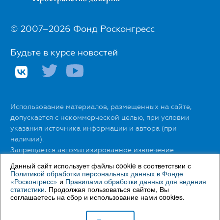
© 2007–2026 Фонд Росконгресс
Будьте в курсе новостей
Использование материалов, размещенных на сайте,
допускается с некоммерческой целью, при условии
указания источника информации и автора (при
наличии).
Запрещается автоматизированное извлечение
размещенной информации любыми сервисами без
Данный сайт использует файлы cookie в соответствии с
официального разрешения Фонда Росконгресс.
Политикой обработки персональных данных в Фонде
«Росконгресс»
и
Правилами обработки данных для ведения
статистики
. Продолжая пользоваться сайтом, Вы
С правилами использования материалов сайта можно
соглашаетесь на сбор и использование нами cookies.
ознакомиться
здесь
.
С Политикой обработки персональных данных в Фонде