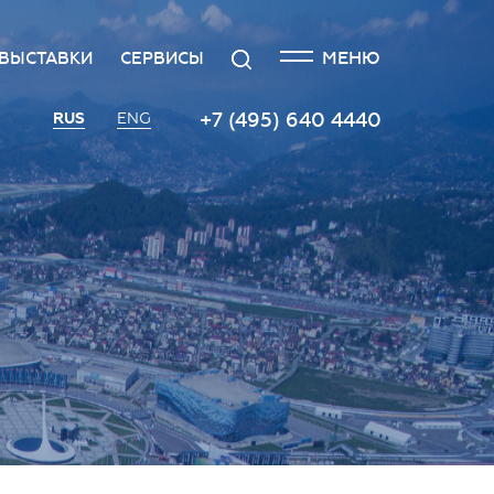
ЗАКРЫТЬ
Поиск
МЕНЮ
ВЫСТАВКИ
СЕРВИСЫ
я
едитация СМИ
Выставка Российского
Транспорт
+7 (495) 640 4440
RUS
ENG
инвестиционного форума
ила аккредитации СМИ
Кейтеринговые услуги
Экспоненты 2022
тика упоминаний
Организация и проведение
Территория инноваций
пресс-мероприятий
ет
с-центр
Площадка «ВиноГрад»
Протокольно-
о
актная информация
организационное
Пространство «Здоровое
сопровождение
общество»
19
Заказ фото- и видеосъемки
Инвестхаб «Инвестируй в
Россию»
Гостиная губернаторов
Roscongress Club