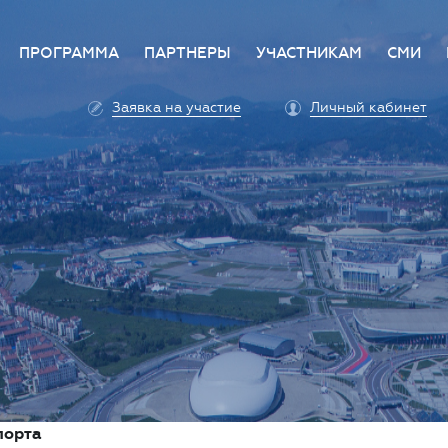
ПРОГРАММА
ПАРТНЕРЫ
УЧАСТНИКАМ
СМИ
е
Деловая программа
Стать партнером
Преимущества участи
Аккр
Заявка на участие
Личный кабинет
ет
Архитектура программы
Партнеры
Условия участия
Прав
а Форума
Оплата участия
Поли
 ответ
Единый личный кабин
Прес
Аккредитация личног
Конт
автомобиля
Профилактика COVID-
порта