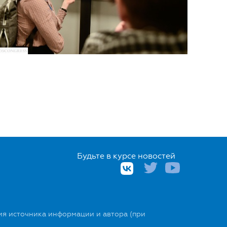
Будьте в курсе новостей
ия источника информации и автора (при