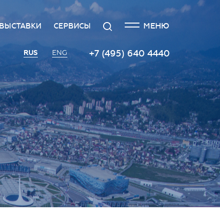
ЗАКРЫТЬ
Поиск
МЕНЮ
ВЫСТАВКИ
СЕРВИСЫ
я
едитация СМИ
Выставка Российского
Транспорт
+7 (495) 640 4440
RUS
ENG
инвестиционного форума
ила аккредитации СМИ
Кейтеринговые услуги
Экспоненты 2022
тика упоминаний
Организация и проведение
Территория инноваций
пресс-мероприятий
ет
с-центр
Площадка «ВиноГрад»
Протокольно-
о
актная информация
организационное
Пространство «Здоровое
сопровождение
общество»
19
Заказ фото- и видеосъемки
Инвестхаб «Инвестируй в
Россию»
Гостиная губернаторов
Roscongress Club