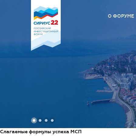
О ФОРУМЕ
О Форум
Оргкомит
Площадк
Вопрос –
1
2
3
4
Слагаемые формулы успеха МСП