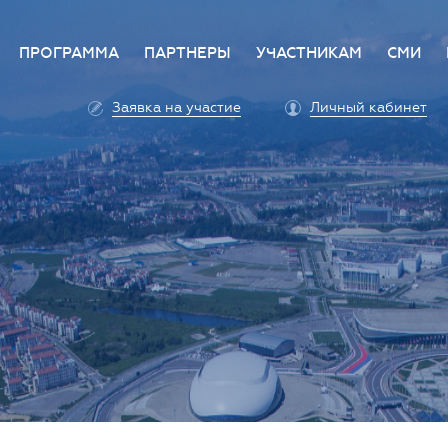
ПРОГРАММА
ПАРТНЕРЫ
УЧАСТНИКАМ
СМИ
е
Деловая программа
Стать партнером
Преимущества участи
Аккр
Заявка на участие
Личный кабинет
ет
Архитектура программы
Партнеры
Условия участия
Прав
а Форума
Оплата участия
Поли
 ответ
Единый личный кабин
Прес
Аккредитация личног
Конт
автомобиля
Профилактика COVID-