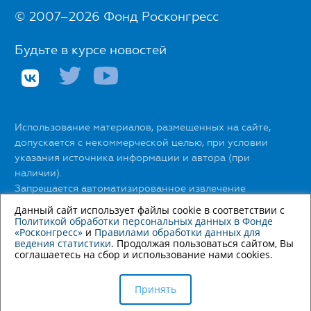
© 2007–2026 Фонд Росконгресс
Будьте в курсе новостей
Использование материалов, размещенных на сайте,
допускается с некоммерческой целью, при условии
указания источника информации и автора (при
наличии).
Запрещается автоматизированное извлечение
размещенной информации любыми сервисами без
Данный сайт использует файлы cookie в соответствии с
официального разрешения Фонда Росконгресс.
Политикой обработки персональных данных в Фонде
«Росконгресс»
и
Правилами обработки данных для
ведения статистики
. Продолжая пользоваться сайтом, Вы
С правилами использования материалов сайта можно
соглашаетесь на сбор и использование нами cookies.
ознакомиться
здесь
.
С Политикой обработки персональных данных в Фонде
Принять
«Росконгресс» можно ознакомиться
здесь
.