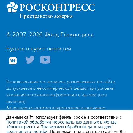
© 2007–2026 Фонд Росконгресс
Будьте в курсе новостей
Использование материалов, размещенных на сайте,
допускается с некоммерческой целью, при условии
указания источника информации и автора (при
наличии).
Запрещается автоматизированное извлечение
размещенной информации любыми сервисами без
Данный сайт использует файлы cookie в соответствии с
официального разрешения Фонда Росконгресс.
Политикой обработки персональных данных в Фонде
«Росконгресс»
и
Правилами обработки данных для
ведения статистики
. Продолжая пользоваться сайтом, Вы
С правилами использования материалов сайта можно