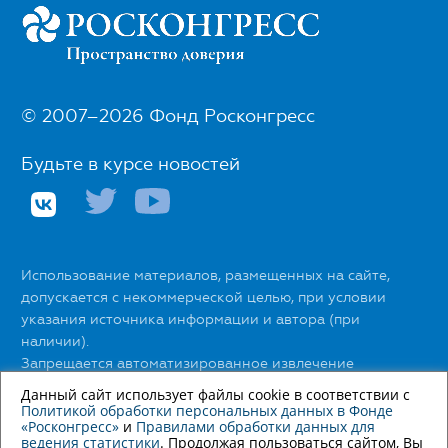
© 2007–2026 Фонд Росконгресс
Будьте в курсе новостей
Использование материалов, размещенных на сайте,
допускается с некоммерческой целью, при условии
указания источника информации и автора (при
наличии).
Запрещается автоматизированное извлечение
размещенной информации любыми сервисами без
Данный сайт использует файлы cookie в соответствии с
официального разрешения Фонда Росконгресс.
Политикой обработки персональных данных в Фонде
«Росконгресс»
и
Правилами обработки данных для
ведения статистики
. Продолжая пользоваться сайтом, Вы
С правилами использования материалов сайта можно